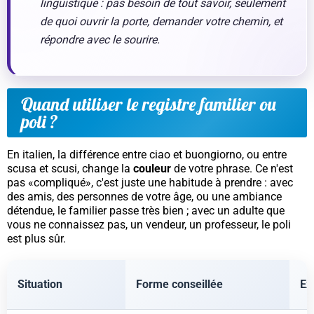
linguistique : pas besoin de tout savoir, seulement
de quoi ouvrir la porte, demander votre chemin, et
répondre avec le sourire.
Quand utiliser le registre familier ou
poli ?
En italien, la différence entre
ciao
et
buongiorno
, ou entre
scusa
et
scusi
, change la
couleur
de votre phrase. Ce n'est
pas «compliqué», c'est juste une habitude à prendre : avec
des amis, des personnes de votre âge, ou une ambiance
détendue, le familier passe très bien ; avec un adulte que
vous ne connaissez pas, un vendeur, un professeur, le poli
est plus sûr.
Situation
Forme conseillée
Ex