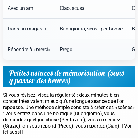
Avec un ami
Ciao
,
scusa
Ci
Dans un magasin
Buongiorno
,
scusi
,
per favore
Bu
Répondre à «merci»
Prego
Gr
Petites astuces de mémorisation (sans
y passer des heures)
Si vous révisez, visez la régularité : deux minutes bien
concentrées valent mieux qu'une longue séance que l'on
repousse. Une méthode simple consiste à créer des «scènes»
: vous entrez dans une boutique (
Buongiorno
), vous
demandez quelque chose (
Per favore
), vous remerciez
(
Grazie
), on vous répond (
Prego
), vous repartez (
Ciao
). [
Voir
ici aussi
]