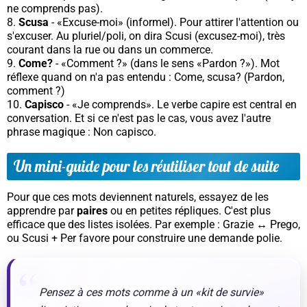
ne comprends pas).
Scusa
- «Excuse-moi» (informel). Pour attirer l'attention ou
s'excuser. Au pluriel/poli, on dira
Scusi
(excusez-moi), très
courant dans la rue ou dans un commerce.
Come?
- «Comment ?» (dans le sens «Pardon ?»). Mot
réflexe quand on n'a pas entendu :
Come, scusa?
(Pardon,
comment ?)
Capisco
- «Je comprends». Le verbe
capire
est central en
conversation. Et si ce n'est pas le cas, vous avez l'autre
phrase magique :
Non capisco
.
Un mini-guide pour les réutiliser tout de suite
Pour que ces mots deviennent naturels, essayez de les
apprendre par
paires
ou en petites répliques. C'est plus
efficace que des listes isolées. Par exemple :
Grazie
↔
Prego
,
ou
Scusi
+
Per favore
pour construire une demande polie.
Pensez à ces mots comme à un «kit de survie»