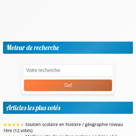
Outils et applis utiles
Parents & Accompagnement
Progresser par matière et niveaux
Vie scolaire & Financement
Moteur de recherche
Go!
Articles les plus votés
★
★
★
★
★
Soutien scolaire en histoire / géographie niveau
1ère (12 votes)