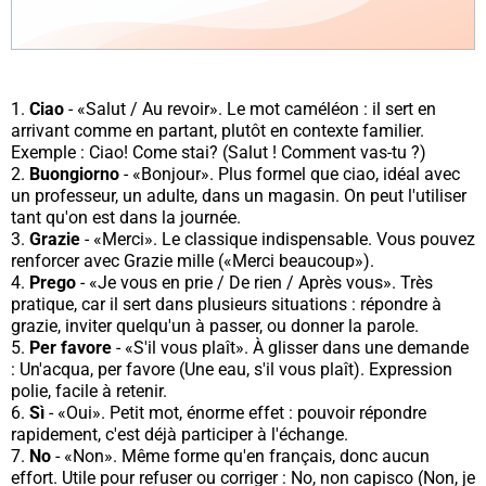
Ciao
- «Salut / Au revoir». Le mot caméléon : il sert en
arrivant comme en partant, plutôt en contexte familier.
Exemple :
Ciao! Come stai?
(Salut ! Comment vas-tu ?)
Buongiorno
- «Bonjour». Plus formel que
ciao
, idéal avec
un professeur, un adulte, dans un magasin. On peut l'utiliser
tant qu'on est dans la journée.
Grazie
- «Merci». Le classique indispensable. Vous pouvez
renforcer avec
Grazie mille
(«Merci beaucoup»).
Prego
- «Je vous en prie / De rien / Après vous». Très
pratique, car il sert dans plusieurs situations : répondre à
grazie
, inviter quelqu'un à passer, ou donner la parole.
Per favore
- «S'il vous plaît». À glisser dans une demande
:
Un'acqua, per favore
(Une eau, s'il vous plaît). Expression
polie, facile à retenir.
Sì
- «Oui». Petit mot, énorme effet : pouvoir répondre
rapidement, c'est déjà participer à l'échange.
No
- «Non». Même forme qu'en français, donc aucun
effort. Utile pour refuser ou corriger :
No, non capisco
(Non, je