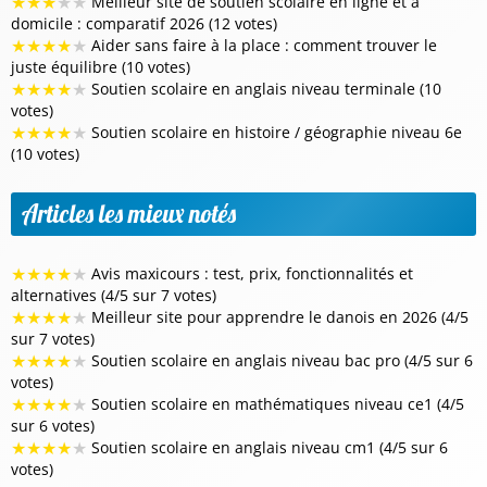
★
★
★
★
★
Meilleur site de soutien scolaire en ligne et à
domicile : comparatif 2026 (12 votes)
★
★
★
★
★
Aider sans faire à la place : comment trouver le
juste équilibre (10 votes)
★
★
★
★
★
Soutien scolaire en anglais niveau terminale (10
votes)
★
★
★
★
★
Soutien scolaire en histoire / géographie niveau 6e
(10 votes)
Articles les mieux notés
★
★
★
★
★
Avis maxicours : test, prix, fonctionnalités et
alternatives (4/5 sur 7 votes)
★
★
★
★
★
Meilleur site pour apprendre le danois en 2026 (4/5
sur 7 votes)
★
★
★
★
★
Soutien scolaire en anglais niveau bac pro (4/5 sur 6
votes)
★
★
★
★
★
Soutien scolaire en mathématiques niveau ce1 (4/5
sur 6 votes)
★
★
★
★
★
Soutien scolaire en anglais niveau cm1 (4/5 sur 6
votes)