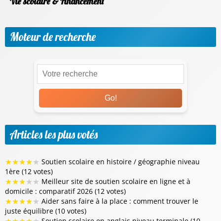
Vie scolaire & Financement
Moteur de recherche
Go!
Articles les plus votés
★
★
★
★
★
Soutien scolaire en histoire / géographie niveau
1ère (12 votes)
★
★
★
★
★
Meilleur site de soutien scolaire en ligne et à
domicile : comparatif 2026 (12 votes)
★
★
★
★
★
Aider sans faire à la place : comment trouver le
juste équilibre (10 votes)
Soutien scolaire en anglais niveau terminale (10