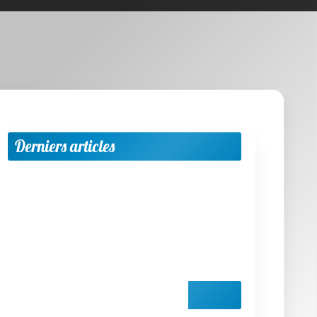
Apprendre une nouvelle langue
Etudier à l'étranger
Méthodologie & Réussite scolaire
News
Objectif emploi
Outils et applis utiles
Parents & Accompagnement
Progresser par matière et niveaux
Vie scolaire & Financement
Moteur de recherche
Go!