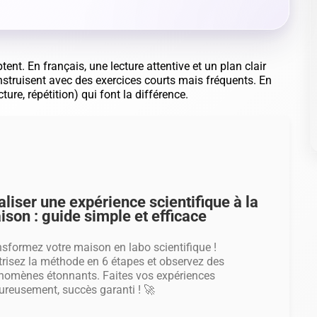
illeur site pour apprendre le portugais
 2026
ment apprendre le portugais ? Vous cherchez à
endre le portugais ? Excellente initiative ! Que vous
 pour ambition de voyager à Lisbonne, de discuter
 des amis brésiliens ou de booster votre carrière,
riser le portugais est un atout inestimable...
s réflexes concrets
les progrès viennent surtout de réflexes adaptés à chaque
mer le cours en quelque chose d'utilisable : fiche, carte
 vous vous posez.