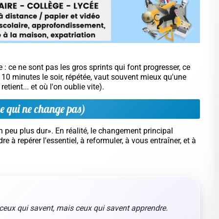
nomènes étonnants. Faites vos expériences
ureusement, succès garanti ! 🚀
table et réaliste
i du temps militaire. Elle doit tenir même les jours où
ppli), à condition de l'utiliser
tous les jours
: noter les
ues (exposés, lectures).
commencer», ayez une routine courte en rentrant :
s
ire un point clé
du lendemain
iminue la charge mentale, et vous met en mouvement.
Le