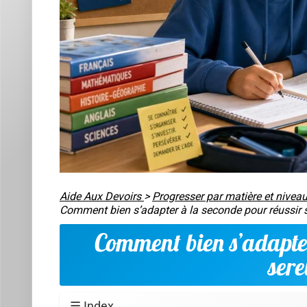
rappelle.
Pensez à la seconde comme à un sport d'endurance : 
sont les petites séances régulières. Une relecture d
session de deux heures la veille du contrôle (où l'on r
Comprendre ce qui change vraiment (et c
Le piège classique, c'est de croire que «c'est juste 
concerne
la façon de travailler
. Vous devez apprendr
demander de l'aide plus tôt.