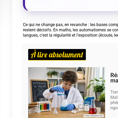
À lire absolument
Me
en
Com
appr
ayez
avec
maît
Travailler mieux dans chaque matière : de
En seconde, les méthodes «générales» aident, mais 
matière. Pour gagner du temps, l'idée est de transfor
mentale, exercices d'application, ou questions que