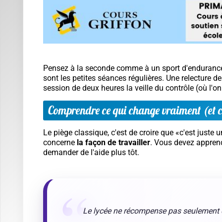
phé
rigo
Mettre en place une organisation simple, s
Une bonne organisation ne ressemble pas à un emplo
vous êtes fatigué. Un outil suffit (agenda papier ou a
devoirs, les évaluations, et les échéances plus long
Pour éviter l'angoisse du «je ne sais pas par quoi 
5 minutes
pour relire l'agenda et trier les priorité
15 minutes
pour refaire un exercice simple ou rel
10 minutes
pour préparer le sac et le matériel 
Ce trio paraît basique, mais il évite les oublis, d
démarrage
est souvent la partie la plus dure.