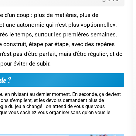
eux qui savent, mais ceux qui savent apprendre.
nt. En français, une lecture attentive et un plan clair
nstruisent avec des exercices courts mais fréquents. En
cture, répétition) qui font la différence.
liser une expérience scientifique à la
ison : guide simple et efficace
sformez votre maison en labo scientifique !
risez la méthode en 6 étapes et observez des