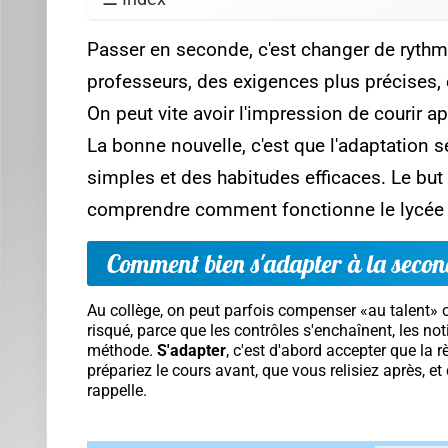
Le lycée ne récompense pas seulement c
Ce qui ne change pas, en revanche : les bases compte
restent décisifs. En maths, les automatismes se co
langues, c'est la régularité et l'exposition (écoute, le
À lire absolument
Réa
ma
Tran
Maît