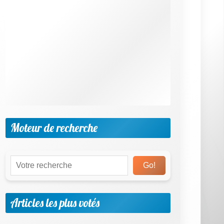
bac pro (4/5 sur 6 votes)
★
★
★
★
★
Soutien scolaire en mathématiques
niveau ce1 (4/5 sur 6 votes)
★
★
★
★
★
Soutien scolaire en anglais niveau
cm1 (4/5 sur 6 votes)
Actualités
Kit de survie pour bien s'orienter : en seconde,
trouver sa voie - L'Etudiant