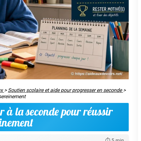
ce ne sont pas les gros sprints qui font progresser, ce
e 10 minutes le soir, répétée, vaut souvent mieux qu'une
etient... et où l'on oublie vite).
e qui ne change pas)
un peu plus dur». En réalité, le changement principal
e à repérer l'essentiel, à reformuler, à vous entraîner, et à