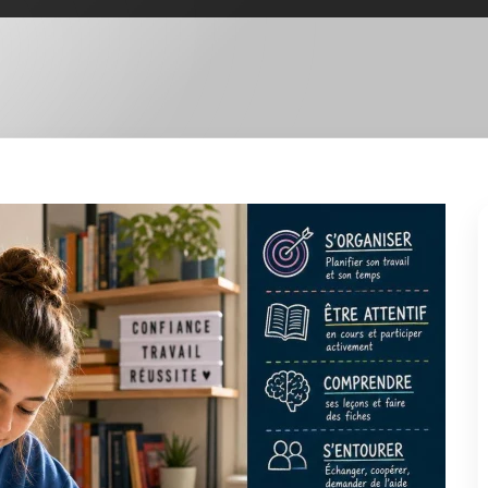
einement
⏱️ 5 min
 d'un coup : plus de matières, plus de
et une autonomie qui n'est plus «optionnelle».
près le temps, surtout les premières semaines.
e construit, étape par étape, avec des repères
est pas d'être parfait, mais d'être régulier, et de
ur éviter de subir.
de ?
ou en révisant au dernier moment. En seconde, ça devient
tions s'empilent, et les devoirs demandent plus de
règle du jeu a changé : on attend de vous que vous
et que vous sachiez vous organiser sans qu'on vous le