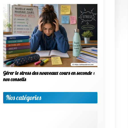
Articles les plus votés
★
★
★
★
★
Soutien scolaire en histoire /
géographie niveau 1ère (12 votes)
★
★
★
★
★
Meilleur site de soutien scolaire en
ligne et à domicile : comparatif 2026 (12 votes)
★
★
★
★
★
Aider sans faire à la place : comment
trouver le juste équilibre (10 votes)
★
★
★
★
★
Soutien scolaire en anglais niveau
terminale (10 votes)
★
★
★
★
★
Soutien scolaire en histoire /
géographie niveau 6e (10 votes)
Articles les mieux notés
★
★
★
★
★
Avis maxicours : test, prix,
fonctionnalités et alternatives (4/5 sur 7 votes)
★
★
★
★
★
Meilleur site pour apprendre le
danois en 2026 (4/5 sur 7 votes)
★
★
★
★
★
Soutien scolaire en anglais niveau