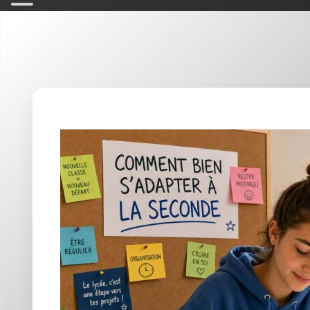
ser
☰ Index
Passer en seconde, c'est changer de rythme
professeurs, des exigences plus précises, 
On peut vite avoir l'impression de courir a
La bonne nouvelle, c'est que l'adaptation s
simples et des habitudes efficaces. Le but n'
comprendre comment fonctionne le lycée po
Comment bien s'adapter à la secon
Au collège, on peut parfois compenser «au talent» 
risqué, parce que les contrôles s'enchaînent, les no
méthode.
S'adapter
, c'est d'abord accepter que la 
prépariez le cours avant, que vous relisiez après, 