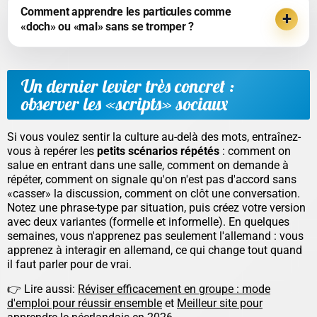
Comment apprendre les particules comme
«doch» ou «mal» sans se tromper ?
Un dernier levier très concret :
observer les «scripts» sociaux
Si vous voulez sentir la culture au-delà des mots, entraînez-
vous à repérer les
petits scénarios répétés
: comment on
salue en entrant dans une salle, comment on demande à
répéter, comment on signale qu'on n'est pas d'accord sans
«casser» la discussion, comment on clôt une conversation.
Notez une phrase-type par situation, puis créez votre version
avec deux variantes (formelle et informelle). En quelques
semaines, vous n'apprenez pas seulement l'allemand : vous
apprenez à
interagir
en allemand, ce qui change tout quand
il faut parler pour de vrai.
👉 Lire aussi:
Réviser efficacement en groupe : mode
d'emploi pour réussir ensemble
et
Meilleur site pour