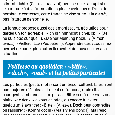
stimmt nicht.»
(Ce n'est pas vrai) peut sembler abrupt si on
le compare à des formulations plus enveloppées. Dans de
nombreux contextes, cette franchise vise surtout la
clarté
,
pas l'attaque personnelle.
La langue propose aussi des amortisseurs, très utiles pour
garder un ton agréable :
«Ich bin mir nicht sicher, ob...»
(Je
ne suis pas sûr que...),
«Meiner Meinung nach...»
(À mon
avis...),
«Vielleicht...»
(Peut-être...). Apprendre ces «coussins»
permet de parler plus naturellement et de mieux coller à la
situation.
Politesse au quotidien : «bitte»,
«doch», «mal» et les petites particules
Les particules (petits mots) sont un trésor culturel. Elles n'ont
pas toujours d'équivalent direct en français, mais elles
changent l'ambiance d'une phrase.
Bitte
sert à dire «s'il vous
plaît», «de rien», «je vous en prie», ou encore à inviter
quelqu'un à avancer :
«Bitte!»
(Allez-y).
Doch
peut contredire
ou rassurer :
«Komm doch!»
(Mais viens donc !).
Mal
rend