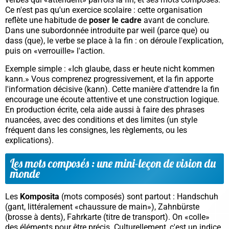
Ce n'est pas qu'un exercice scolaire : cette organisation
reflète une habitude de
poser le cadre
avant de conclure.
Dans une subordonnée introduite par
weil
(parce que) ou
dass
(que), le verbe se place à la fin : on déroule l'explication,
puis on «verrouille» l'action.
Exemple simple :
«Ich glaube, dass er heute nicht kommen
kann.»
Vous comprenez progressivement, et la fin apporte
l'information décisive (
kann
). Cette manière d'attendre la fin
encourage une écoute attentive et une construction logique.
En production écrite, cela aide aussi à faire des phrases
nuancées, avec des conditions et des limites (un style
fréquent dans les consignes, les règlements, ou les
explications).
Les mots composés : une mini-leçon de vision du
monde
Les
Komposita
(mots composés) sont partout :
Handschuh
(gant, littéralement «chaussure de main»),
Zahnbürste
(brosse à dents),
Fahrkarte
(titre de transport). On «colle»
des éléments pour être précis. Culturellement, c'est un indice