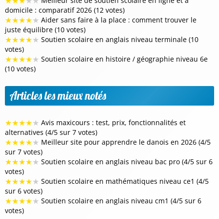
★
★
★
★
★
Meilleur site de soutien scolaire en ligne et à
domicile : comparatif 2026 (12 votes)
★
★
★
★
★
Aider sans faire à la place : comment trouver le
juste équilibre (10 votes)
★
★
★
★
★
Soutien scolaire en anglais niveau terminale (10
votes)
★
★
★
★
★
Soutien scolaire en histoire / géographie niveau 6e
(10 votes)
Articles les mieux notés
★
★
★
★
★
Avis maxicours : test, prix, fonctionnalités et
alternatives (4/5 sur 7 votes)
★
★
★
★
★
Meilleur site pour apprendre le danois en 2026 (4/5
sur 7 votes)
★
★
★
★
★
Soutien scolaire en anglais niveau bac pro (4/5 sur 6
votes)
★
★
★
★
★
Soutien scolaire en mathématiques niveau ce1 (4/5
sur 6 votes)
★
★
★
★
★
Soutien scolaire en anglais niveau cm1 (4/5 sur 6
votes)