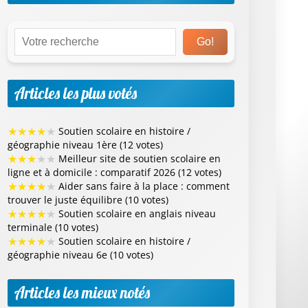
Go!
Articles les plus votés
★
★
★
★
★
Soutien scolaire en histoire /
géographie niveau 1ère (12 votes)
★
★
★
★
★
Meilleur site de soutien scolaire en
ligne et à domicile : comparatif 2026 (12 votes)
★
★
★
★
★
Aider sans faire à la place : comment
trouver le juste équilibre (10 votes)
★
★
★
★
★
Soutien scolaire en anglais niveau
terminale (10 votes)
★
★
★
★
★
Soutien scolaire en histoire /
géographie niveau 6e (10 votes)
Articles les mieux notés