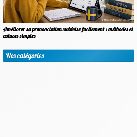
Améliorer sa prononciation suédoise facilement : méthodes et
astuces simples
Nos catégories
Apprendre une nouvelle langue
Etudier à l'étranger
Méthodologie & Réussite scolaire
News
Objectif emploi
Outils et applis utiles
Parents & Accompagnement
Progresser par matière et niveaux