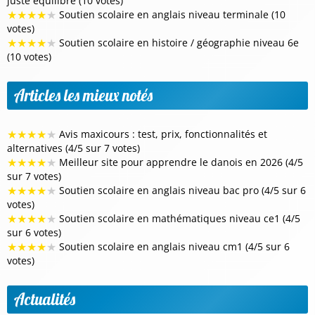
juste équilibre (10 votes)
★
★
★
★
★
Soutien scolaire en anglais niveau terminale (10
votes)
★
★
★
★
★
Soutien scolaire en histoire / géographie niveau 6e
(10 votes)
Articles les mieux notés
★
★
★
★
★
Avis maxicours : test, prix, fonctionnalités et
alternatives (4/5 sur 7 votes)
★
★
★
★
★
Meilleur site pour apprendre le danois en 2026 (4/5
sur 7 votes)
★
★
★
★
★
Soutien scolaire en anglais niveau bac pro (4/5 sur 6
votes)
★
★
★
★
★
Soutien scolaire en mathématiques niveau ce1 (4/5
sur 6 votes)
★
★
★
★
★
Soutien scolaire en anglais niveau cm1 (4/5 sur 6
votes)
Actualités