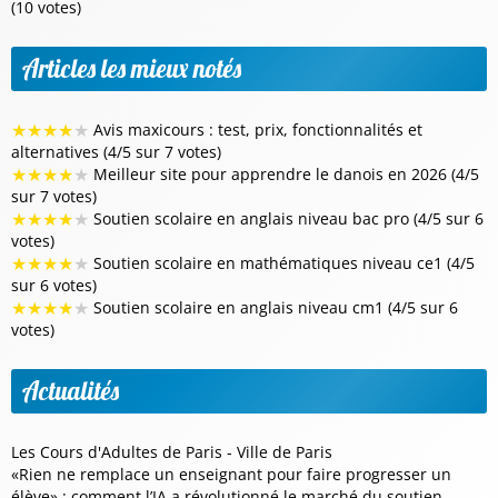
(10 votes)
Articles les mieux notés
★
★
★
★
★
Avis maxicours : test, prix, fonctionnalités et
alternatives (4/5 sur 7 votes)
★
★
★
★
★
Meilleur site pour apprendre le danois en 2026 (4/5
sur 7 votes)
★
★
★
★
★
Soutien scolaire en anglais niveau bac pro (4/5 sur 6
votes)
★
★
★
★
★
Soutien scolaire en mathématiques niveau ce1 (4/5
sur 6 votes)
★
★
★
★
★
Soutien scolaire en anglais niveau cm1 (4/5 sur 6
votes)
Actualités
Les Cours d'Adultes de Paris - Ville de Paris
«Rien ne remplace un enseignant pour faire progresser un
élève» : comment l’IA a révolutionné le marché du soutien