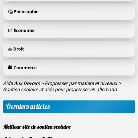
accompagner. N'hésitez pas à tester différents outils et à
demander de l'aide pour surmonter vos blocages. Bonne
🤔 Philosophie
progression !
📈 Économie
⚖️ Droit
🛍️ Commerce
Aide Aux Devoirs
>
Progresser par matière et niveaux
>
Soutien scolaire et aide pour progresser en allemand
Derniers articles
Meilleur site de soutien scolaire