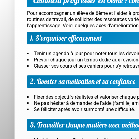
Pour accompagner un élève de 6ème et l'aider à pro
routines de travail, de solliciter des ressources vari
l'apprentissage. Voici quelques axes d'amélioration 
1. S'organiser efficacement
Tenir un agenda à jour pour noter tous les devoir
Prévoir chaque jour un temps dédié aux révision
Classer ses cours et ses cahiers pour s'y retrouv
2. Booster sa motivation et sa confiance
Fixer des objectifs réalistes et valoriser chaqu
Ne pas hésiter à demander de l'aide (famille, ami
Se féliciter après avoir surmonté une difficulté.
3. Travailler chaque matière avec métho