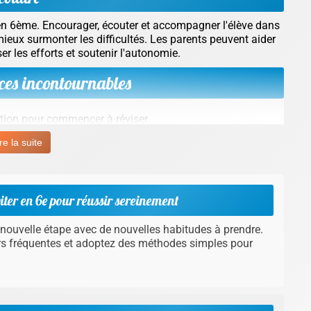
 en 6ème. Encourager, écouter et accompagner l'élève dans
mieux surmonter les difficultés. Les parents peuvent aider
ser les efforts et soutenir l'autonomie.
ces incontournables
ation pour commencer à réviser.
s claires et concises à relire régulièrement.
re la suite
rmettent de s'entraider et de mieux retenir les notions.
ntation équilibrée favorisent la concentration et la
viter en 6e pour réussir sereinement
n ligne pour les élèves de 6ème
nouvelle étape avec de nouvelles habitudes à prendre.
 flexibilité et s'adaptent au rythme de chaque enfant. Elles
eurs fréquentes et adoptez des méthodes simples pour
er ses questions à tout moment et de travailler dans un
es lacunes ou pour approfondir ses connaissances, ces
me.