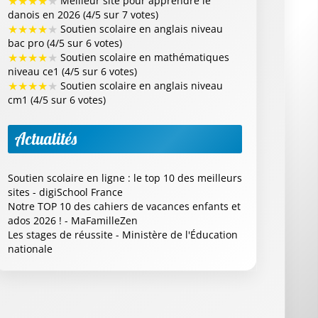
★
★
★
★
★
Meilleur site pour apprendre le
danois en 2026 (4/5 sur 7 votes)
★
★
★
★
★
Soutien scolaire en anglais niveau
bac pro (4/5 sur 6 votes)
★
★
★
★
★
Soutien scolaire en mathématiques
niveau ce1 (4/5 sur 6 votes)
★
★
★
★
★
Soutien scolaire en anglais niveau
cm1 (4/5 sur 6 votes)
Actualités
Soutien scolaire en ligne : le top 10 des meilleurs
sites - digiSchool France
Notre TOP 10 des cahiers de vacances enfants et
ados 2026 ! - MaFamilleZen
Les stages de réussite - Ministère de l'Éducation
nationale