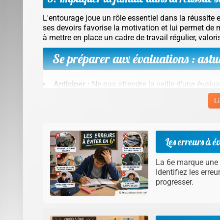
L'entourage joue un rôle essentiel dans la réussite
ses devoirs favorise la motivation et lui permet de 
à mettre en place un cadre de travail régulier, valori
Se préparer aux évaluations : astu
Anticiper :
Ne pas attendre la veille d'une évalu
Faire des fiches :
Synthétiser les leçons en fiche
Li
Travailler en groupe :
Les groupes de révision pe
Prendre soin de soi :
Un bon sommeil et une alime
mémoire.
Les erreurs à é
Les avantages du soutien scolaire e
La 6e marque une 
Les solutions de soutien en ligne offrent une grande
Identifiez les err
permettent d'accéder à des contenus variés, de pos
progresser.
environnement ludique. Que ce soit pour combler d
outils sont précieux.
Révisions interactives et adaptées au niveau 6è