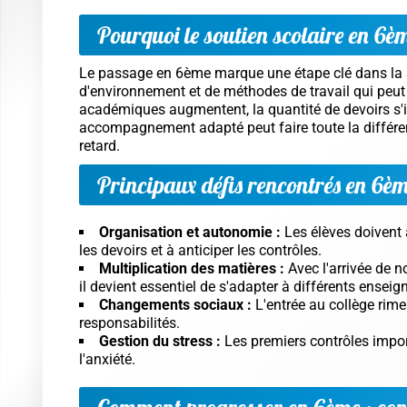
Pourquoi le soutien scolaire en 6ème
Le passage en 6ème marque une étape clé dans la s
d'environnement et de méthodes de travail qui peut 
académiques augmentent, la quantité de devoirs s'int
accompagnement adapté peut faire toute la différen
retard.
Principaux défis rencontrés en 6è
Organisation et autonomie :
Les élèves doivent 
les devoirs et à anticiper les contrôles.
Multiplication des matières :
Avec l'arrivée de no
il devient essentiel de s'adapter à différents ensei
Changements sociaux :
L'entrée au collège rime
responsabilités.
Gestion du stress :
Les premiers contrôles import
l'anxiété.
Comment progresser en 6ème : cons