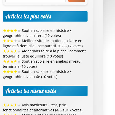
Articles les plus votés
★
★
★
★
★
Soutien scolaire en histoire /
géographie niveau 1ère (12 votes)
★
★
★
★
★
Meilleur site de soutien scolaire en
ligne et à domicile : comparatif 2026 (12 votes)
★
★
★
★
★
Aider sans faire à la place : comment
trouver le juste équilibre (10 votes)
★
★
★
★
★
Soutien scolaire en anglais niveau
terminale (10 votes)
★
★
★
★
★
Soutien scolaire en histoire /
géographie niveau 6e (10 votes)
Articles les mieux notés
★
★
★
★
★
Avis maxicours : test, prix,
fonctionnalités et alternatives (4/5 sur 7 votes)