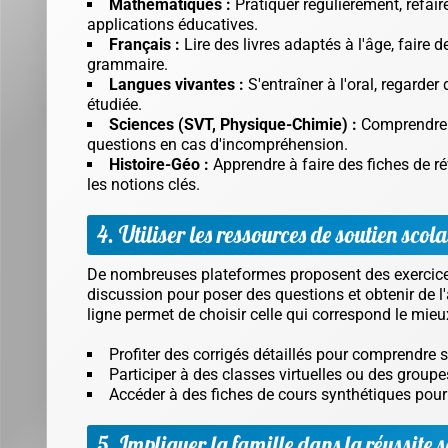
Mathématiques :
Pratiquer régulièrement, refair
applications éducatives.
Français :
Lire des livres adaptés à l'âge, faire d
grammaire.
Langues vivantes :
S'entraîner à l'oral, regarde
étudiée.
Sciences (SVT, Physique-Chimie) :
Comprendre l
questions en cas d'incompréhension.
Histoire-Géo :
Apprendre à faire des fiches de rév
les notions clés.
4. Utiliser les ressources de soutien scola
De nombreuses plateformes proposent des exercices 
discussion pour poser des questions et obtenir de l
ligne permet de choisir celle qui correspond le mie
Profiter des corrigés détaillés pour comprendre s
Participer à des classes virtuelles ou des groupe
Accéder à des fiches de cours synthétiques pour 
5. Impliquer la famille dans la réussite s