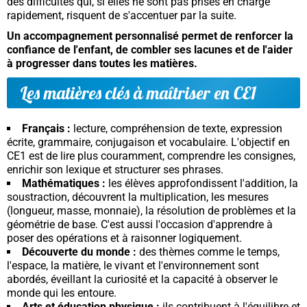
des difficultés qui, si elles ne sont pas prises en charge
rapidement, risquent de s'accentuer par la suite.
Un accompagnement personnalisé permet de renforcer la
confiance de l'enfant, de combler ses lacunes et de l'aider
à progresser dans toutes les matières.
Les matières clés à maîtriser en CE1
Français :
lecture, compréhension de texte, expression
écrite, grammaire, conjugaison et vocabulaire. L'objectif en
CE1 est de lire plus couramment, comprendre les consignes,
enrichir son lexique et structurer ses phrases.
Mathématiques :
les élèves approfondissent l'addition, la
soustraction, découvrent la multiplication, les mesures
(longueur, masse, monnaie), la résolution de problèmes et la
géométrie de base. C'est aussi l'occasion d'apprendre à
poser des opérations et à raisonner logiquement.
Découverte du monde :
des thèmes comme le temps,
l'espace, la matière, le vivant et l'environnement sont
abordés, éveillant la curiosité et la capacité à observer le
monde qui les entoure.
Arts et éducation physique :
ils contribuent à l'équilibre et