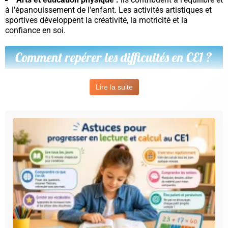
à l'épanouissement de l'enfant. Les activités artistiques et
sportives développent la créativité, la motricité et la
confiance en soi.
Comment repérer les difficultés en CE1 ?
Il est important de rester attentif aux signes qui peuvent
Lire la suite
révéler des difficultés scolaires :
Une perte de motivation face aux devoirs
Des résultats en baisse ou des commentaires négatifs
sur le bulletin
Des difficultés à lire ou à comprendre les consignes
Des erreurs fréquentes en calcul ou en résolution de
problèmes
Un manque de participation en classe
En repérant rapidement ces signaux, il est plus facile de
mettre en place des solutions adaptées et d'éviter le
décrochage.