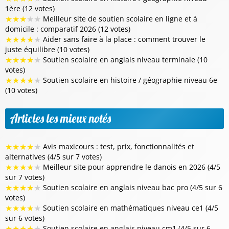
1ère (12 votes)
★
★
★
★
★
Meilleur site de soutien scolaire en ligne et à
domicile : comparatif 2026 (12 votes)
★
★
★
★
★
Aider sans faire à la place : comment trouver le
juste équilibre (10 votes)
★
★
★
★
★
Soutien scolaire en anglais niveau terminale (10
votes)
★
★
★
★
★
Soutien scolaire en histoire / géographie niveau 6e
(10 votes)
Articles les mieux notés
★
★
★
★
★
Avis maxicours : test, prix, fonctionnalités et
alternatives (4/5 sur 7 votes)
★
★
★
★
★
Meilleur site pour apprendre le danois en 2026 (4/5
sur 7 votes)
★
★
★
★
★
Soutien scolaire en anglais niveau bac pro (4/5 sur 6
votes)
★
★
★
★
★
Soutien scolaire en mathématiques niveau ce1 (4/5
sur 6 votes)
★
★
★
★
★
Soutien scolaire en anglais niveau cm1 (4/5 sur 6