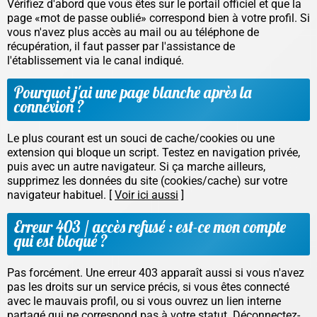
Vérifiez d'abord que vous êtes sur le portail officiel et que la
page «mot de passe oublié» correspond bien à votre profil. Si
vous n'avez plus accès au mail ou au téléphone de
récupération, il faut passer par l'assistance de
l'établissement via le canal indiqué.
Pourquoi j'ai une page blanche après la
connexion ?
Le plus courant est un souci de cache/cookies ou une
extension qui bloque un script. Testez en navigation privée,
puis avec un autre navigateur. Si ça marche ailleurs,
supprimez les données du site (cookies/cache) sur votre
navigateur habituel. [
Voir ici aussi
]
Erreur 403 / accès refusé : est-ce mon compte
qui est bloqué ?
Pas forcément. Une erreur 403 apparaît aussi si vous n'avez
pas les droits sur un service précis, si vous êtes connecté
avec le mauvais profil, ou si vous ouvrez un lien interne
partagé qui ne correspond pas à votre statut. Déconnectez-