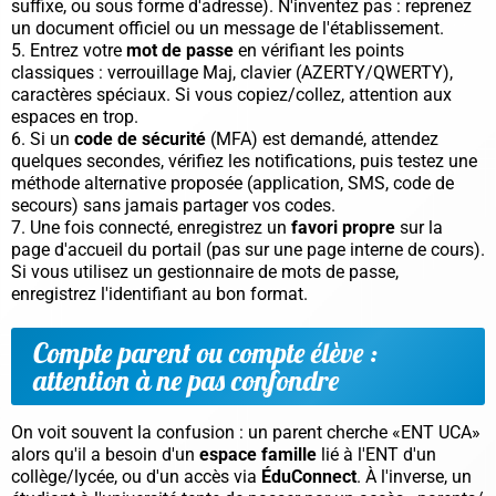
suffixe, ou sous forme d'adresse). N'inventez pas : reprenez
un document officiel ou un message de l'établissement.
Entrez votre
mot de passe
en vérifiant les points
classiques : verrouillage Maj, clavier (AZERTY/QWERTY),
caractères spéciaux. Si vous copiez/collez, attention aux
espaces en trop.
Si un
code de sécurité
(MFA) est demandé, attendez
quelques secondes, vérifiez les notifications, puis testez une
méthode alternative proposée (application, SMS, code de
secours)
sans jamais partager vos codes
.
Une fois connecté, enregistrez un
favori propre
sur la
page d'accueil du portail (pas sur une page interne de cours).
Si vous utilisez un gestionnaire de mots de passe,
enregistrez l'identifiant au bon format.
Compte parent ou compte élève :
attention à ne pas confondre
On voit souvent la confusion : un parent cherche «ENT UCA»
alors qu'il a besoin d'un
espace famille
lié à l'ENT d'un
collège/lycée, ou d'un accès via
ÉduConnect
. À l'inverse, un