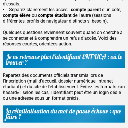
d'essais.
Séparez clairement les accès :
compte parent
d'un côté,
compte élève
ou
compte étudiant
de l'autre (sessions
différentes, profils de navigateur distincts si besoin).
Quelques questions reviennent souvent quand on cherche à
se connecter et à comprendre un refus d'accès. Voici des
réponses courtes, orientées action.
Je ne retrouve plus l'identifiant ENT UCA : où le
trouver ?
Repartez des documents officiels transmis lors de
l'inscription (mail d'accueil, dossier numérique, intranet
étudiant) et du site de l'établissement. Évitez les formats «au
hasard» : selon les cas, l'identifiant peut être un login dédié
ou une adresse sous un format précis.
La réinitialisation du mot de passe échoue : que
faire ?