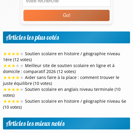
Go!
Articles les plus votés
★
★
★
★
★
Soutien scolaire en histoire / géographie niveau
1ère (12 votes)
★
★
★
★
★
Meilleur site de soutien scolaire en ligne et à
domicile : comparatif 2026 (12 votes)
★
★
★
★
★
Aider sans faire à la place : comment trouver le
juste équilibre (10 votes)
★
★
★
★
★
Soutien scolaire en anglais niveau terminale (10
votes)
★
★
★
★
★
Soutien scolaire en histoire / géographie niveau 6e
(10 votes)
Articles les mieux notés