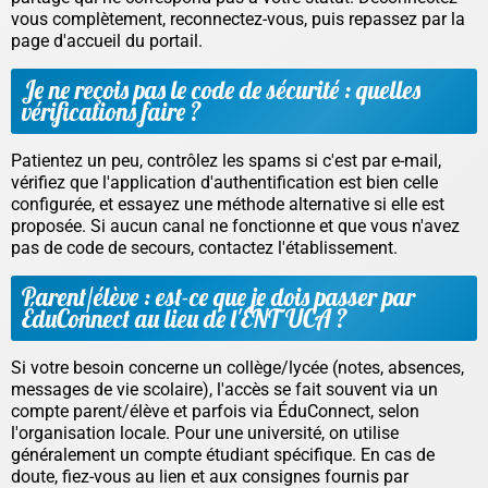
vous complètement, reconnectez-vous, puis repassez par la
page d'accueil du portail.
Je ne reçois pas le code de sécurité : quelles
vérifications faire ?
Patientez un peu, contrôlez les spams si c'est par e-mail,
vérifiez que l'application d'authentification est bien celle
configurée, et essayez une méthode alternative si elle est
proposée. Si aucun canal ne fonctionne et que vous n'avez
pas de code de secours, contactez l'établissement.
Parent/élève : est-ce que je dois passer par
ÉduConnect au lieu de l'ENT UCA ?
Si votre besoin concerne un collège/lycée (notes, absences,
messages de vie scolaire), l'accès se fait souvent via un
compte parent/élève et parfois via ÉduConnect, selon
l'organisation locale. Pour une université, on utilise
généralement un compte étudiant spécifique. En cas de
doute, fiez-vous au lien et aux consignes fournis par