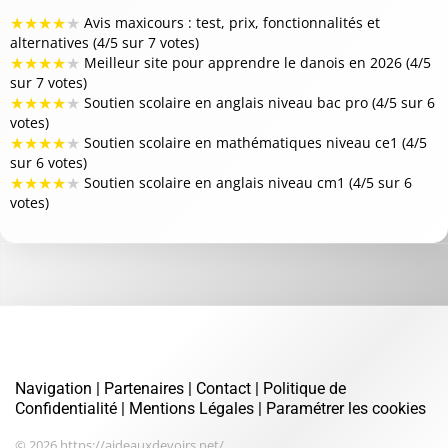
★
★
★
★
★
Avis maxicours : test, prix, fonctionnalités et
alternatives (4/5 sur 7 votes)
★
★
★
★
★
Meilleur site pour apprendre le danois en 2026 (4/5
sur 7 votes)
★
★
★
★
★
Soutien scolaire en anglais niveau bac pro (4/5 sur 6
votes)
★
★
★
★
★
Soutien scolaire en mathématiques niveau ce1 (4/5
sur 6 votes)
★
★
★
★
★
Soutien scolaire en anglais niveau cm1 (4/5 sur 6
votes)
Navigation
|
Partenaires
|
Contact
|
Politique de
Confidentialité
|
Mentions Légales
|
Paramétrer les cookies
© 2026 https://aideauxdevoirs.net/