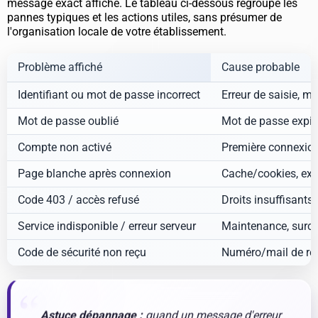
message exact affiché. Le tableau ci-dessous regroupe les
pannes typiques et les actions utiles, sans présumer de
l'organisation locale de votre établissement.
Problème affiché
Cause probable
Identifiant ou mot de passe incorrect
Erreur de saisie, m
Mot de passe oublié
Mot de passe expi
Compte non activé
Première connexion
Page blanche après connexion
Cache/cookies, exte
Code 403 / accès refusé
Droits insuffisants
Service indisponible / erreur serveur
Maintenance, surch
Code de sécurité non reçu
Numéro/mail de récu
Astuce dépannage :
quand un message d'erreur