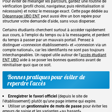
Pour éviter de mélanger les parcours, gardez une routine de
vérification (profil choisi, navigateur, puis réinitialisation si
nécessaire) et notez le message exact. Cette page dédiée au
Dépannage UBO ENT
peut aussi être un bon repère pour
structurer votre demande d'aide, sans vous disperser.
Certains étudiants cherchent surtout à accéder rapidement
aux cours, à l'emploi du temps ou à la messagerie, et perdent
du temps à passer par un mauvais portail. Pensez à
distinguer «connexion établissement» et «connexion via un
compte national», car les identifiants ne sont pas toujours
interchangeables. Un rappel utile autour de l'
accès étudiant
ENT UBO
aide à se poser les bonnes questions avant de
réinitialiser quoi que ce soit.
Bonnes pratiques pour éviter de
reperdre l'accès
Enregistrer le favori officiel
(depuis le site de
l'établissement) plutôt qu'une page interne qui expire.
Utiliser un
gestionnaire de mots de passe
pour éviter les
erreurs de saisie et les variantes «au hasard».