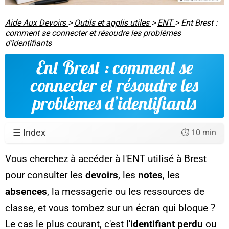
Aide Aux Devoirs
>
Outils et applis utiles
>
ENT
>
Ent Brest :
comment se connecter et résoudre les problèmes
d’identifiants
Ent Brest : comment se
connecter et résoudre les
problèmes d’identifiants
☰ Index
⏱️ 10 min
Vous cherchez à accéder à l'ENT utilisé à Brest
pour consulter les
devoirs
, les
notes
, les
absences
, la messagerie ou les ressources de
classe, et vous tombez sur un écran qui bloque ?
Le cas le plus courant, c'est l'
identifiant perdu
ou