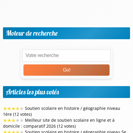
Progresser par matière et niveaux
Vie scolaire & Financement
Moteur de recherche
Go!
Articles les plus votés
★
★
★
★
★
Soutien scolaire en histoire / géographie niveau
1ère (12 votes)
★
★
★
★
★
Meilleur site de soutien scolaire en ligne et à
domicile : comparatif 2026 (12 votes)
★
★
★
★
★
Soutien scolaire en histoire / géographie niveau 5e