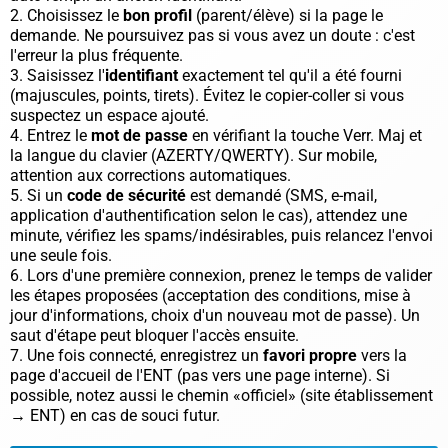
Choisissez le
bon profil
(parent/élève) si la page le
demande. Ne poursuivez pas si vous avez un doute : c'est
l'erreur la plus fréquente.
Saisissez l'
identifiant
exactement tel qu'il a été fourni
(majuscules, points, tirets). Évitez le copier-coller si vous
suspectez un espace ajouté.
Entrez le
mot de passe
en vérifiant la touche Verr. Maj et
la langue du clavier (AZERTY/QWERTY). Sur mobile,
attention aux corrections automatiques.
Si un
code de sécurité
est demandé (SMS, e-mail,
application d'authentification selon le cas), attendez une
minute, vérifiez les spams/indésirables, puis relancez l'envoi
une seule fois.
Lors d'une première connexion, prenez le temps de valider
les étapes proposées (acceptation des conditions, mise à
jour d'informations, choix d'un nouveau mot de passe). Un
saut d'étape peut bloquer l'accès ensuite.
Une fois connecté, enregistrez un
favori propre
vers la
page d'accueil de l'ENT (pas vers une page interne). Si
possible, notez aussi le chemin «officiel» (site établissement
→ ENT) en cas de souci futur.