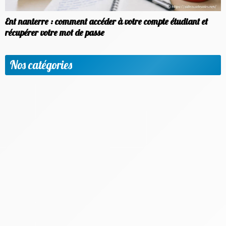
Ent nanterre : comment accéder à votre compte étudiant et
récupérer votre mot de passe
Nos catégories
Apprendre une nouvelle langue
Etudier à l'étranger
Méthodologie & Réussite scolaire
News
Objectif emploi
Outils et applis utiles
Parents & Accompagnement
Progresser par matière et niveaux
Vie scolaire & Financement