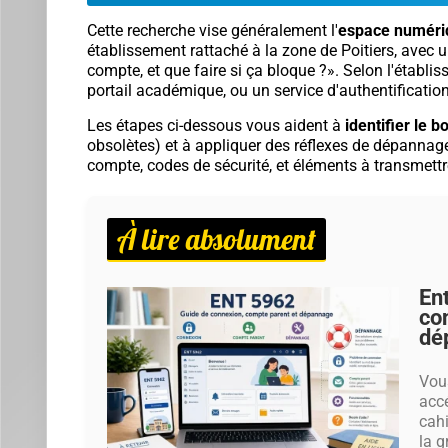
Cette recherche vise généralement l'
espace numériq
établissement rattaché à la zone de Poitiers, avec 
compte, et que faire si ça bloque ?». Selon l'établi
portail académique, ou un service d'authentificat
Les étapes ci-dessous vous aident à
identifier le b
obsolètes) et à appliquer des réflexes de dépannage f
compte, codes de sécurité, et éléments à transmettr
À lire absolument
En
co
dé
Vou
acc
cahi
la g