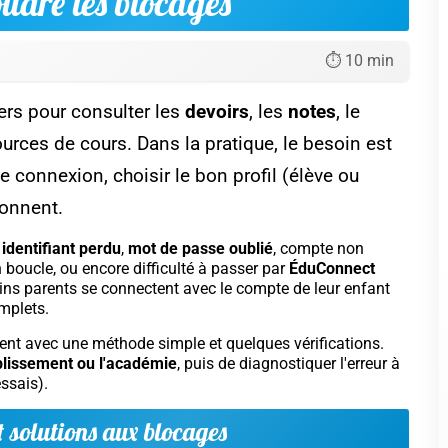
oudre les blocages
⏱️ 10 min
iers pour consulter les
devoirs
, les
notes
, le
urces de cours. Dans la pratique, le besoin est
 connexion, choisir le bon profil (élève ou
ionnent.
:
identifiant perdu
,
mot de passe oublié
, compte non
n boucle, ou encore difficulté à passer par
ÉduConnect
ains parents se connectent avec le compte de leur enfant
omplets.
vent avec une méthode simple et quelques vérifications.
tablissement ou l'académie
, puis de diagnostiquer l'erreur à
essais).
t solutions aux blocages