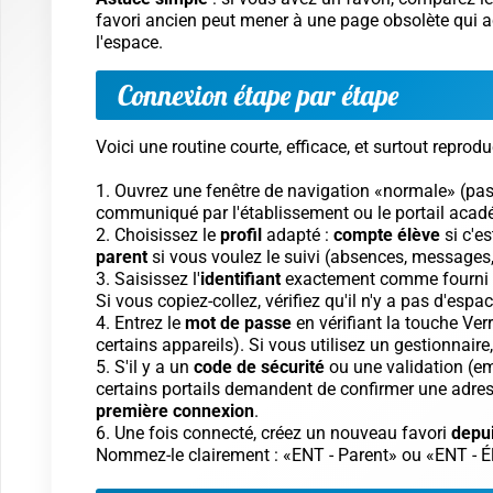
favori ancien peut mener à une page obsolète qui a
l'espace.
Connexion étape par étape
Voici une routine courte, efficace, et surtout repr
Ouvrez une fenêtre de navigation «normale» (pas
communiqué par l'établissement ou le portail acad
Choisissez le
profil
adapté :
compte élève
si c'es
parent
si vous voulez le suivi (absences, messages, 
Saisissez l'
identifiant
exactement comme fourni (
Si vous copiez-collez, vérifiez qu'il n'y a pas d'esp
Entrez le
mot de passe
en vérifiant la touche
Verr
certains appareils). Si vous utilisez un gestionnair
S'il y a un
code de sécurité
ou une validation (em
certains portails demandent de confirmer une adress
première connexion
.
Une fois connecté, créez un nouveau favori
depui
Nommez-le clairement : «ENT - Parent» ou «ENT - É