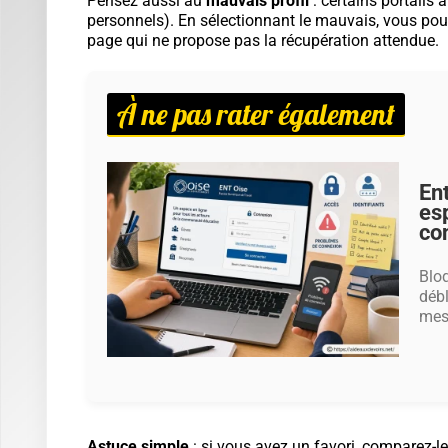
Pensez aussi au
mauvais profil
: certains portails 
personnels). En sélectionnant le mauvais, vous pouv
page qui ne propose pas la récupération attendue.
À ne pas rater également
En
es
co
Bloq
débl
mess
Astuce simple
: si vous avez un favori, comparez-le