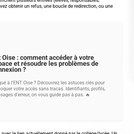
affichent plusieurs entrées (élèves, responsables,
ez obtenir un refus, une boucle de redirection, ou une
t Oise : comment accéder à votre
pace et résoudre les problèmes de
nnexion ?
ué à l'ENT Oise ? Découvrez les astuces clés pour
oquer votre accès sans tracas. Identifiants, profils,
ages d'erreur, on vous guide pas à pas. 🔥
 avec le lien actuellement donné par le collège/lycée. Un