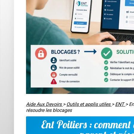
Aide Aux Devoirs
>
Outils et applis utiles
>
ENT
>
En
résoudre les blocages
Ent Poitiers : comment 