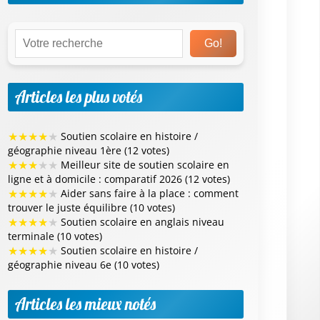
Go!
Articles les plus votés
★
★
★
★
★
Soutien scolaire en histoire /
géographie niveau 1ère (12 votes)
★
★
★
★
★
Meilleur site de soutien scolaire en
ligne et à domicile : comparatif 2026 (12 votes)
★
★
★
★
★
Aider sans faire à la place : comment
trouver le juste équilibre (10 votes)
★
★
★
★
★
Soutien scolaire en anglais niveau
terminale (10 votes)
★
★
★
★
★
Soutien scolaire en histoire /
géographie niveau 6e (10 votes)
Articles les mieux notés