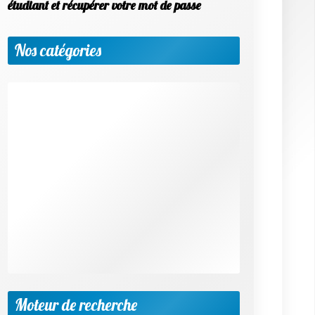
étudiant et récupérer votre mot de passe
Nos catégories
Apprendre une nouvelle langue
Etudier à l'étranger
Méthodologie & Réussite scolaire
News
Objectif emploi
Outils et applis utiles
Parents & Accompagnement
Progresser par matière et niveaux
Vie scolaire & Financement
Moteur de recherche